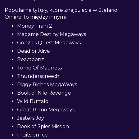
Popularne tytuły, które znajdziecie w Stelario
Online, to między innymi:
Money Train 2
Madame Destiny Megaways
Gonzo's Quest Megaways
Dead or Alive
Reactoonz
Tome Of Madness
Thunderscreech
Piggy Riches MegaWays
Book of Nile Revenge
Wild Buffalo
Great Rhino Megaways
Jesters Joy
Book of Spies Mission
Fruits on Ice