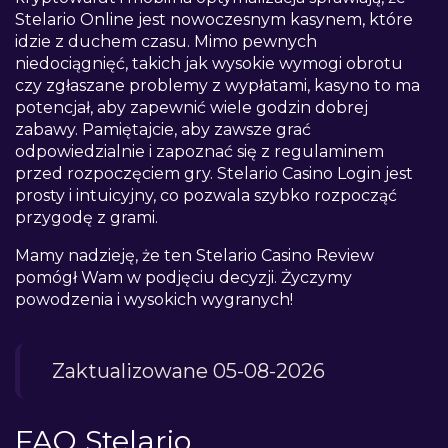
Stelario Online jest nowoczesnym kasynem, które
idzie z duchem czasu. Mimo pewnych
niedociągnięć, takich jak wysokie wymogi obrotu
czy zgłaszane problemy z wypłatami, kasyno to ma
potencjał, aby zapewnić wiele godzin dobrej
zabawy. Pamiętajcie, aby zawsze grać
odpowiedzialnie i zapoznać się z regulaminem
przed rozpoczęciem gry. Stelario Casino Login jest
prosty i intuicyjny, co pozwala szybko rozpocząć
przygodę z grami.
Mamy nadzieję, że ten Stelario Casino Review
pomógł Wam w podjęciu decyzji. Życzymy
powodzenia i wysokich wygranych!
Zaktualizowane 05-08-2026
FAQ Stelario