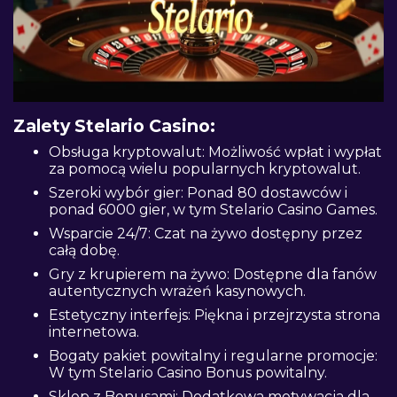
Zalety Stelario Casino:
Obsługa kryptowalut: Możliwość wpłat i wypłat
za pomocą wielu popularnych kryptowalut.
Szeroki wybór gier: Ponad 80 dostawców i
ponad 6000 gier, w tym Stelario Casino Games.
Wsparcie 24/7: Czat na żywo dostępny przez
całą dobę.
Gry z krupierem na żywo: Dostępne dla fanów
autentycznych wrażeń kasynowych.
Estetyczny interfejs: Piękna i przejrzysta strona
internetowa.
Bogaty pakiet powitalny i regularne promocje:
W tym Stelario Casino Bonus powitalny.
Sklep z Bonusami: Dodatkowa motywacja dla