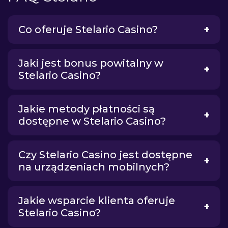
Co oferuje Stelario Casino?
Stelario to kasyno online, które oferuje ponad
6136 gier, w tym automaty, gry z krupierem na
Jaki jest bonus powitalny w
żywo oraz zakłady eSports. Działa na licencji
Stelario Casino?
Curaçao Gaming Authority i jest zarządzane
przez Altacore N.V.
Bonus powitalny w Stelario Casino to 100%
dopłaty do pierwszej wpłaty, aż do 2150 PLN,
Jakie metody płatności są
plus 100 darmowych spinów. Minimalny
dostępne w Stelario Casino?
depozyt wynosi 110 PLN, a wymóg obrotu to
40-krotność kwoty bonusu.
Stelario Casino oferuje różnorodne metody
płatności, w tym karty Mastercard/VISA, e-
Czy Stelario Casino jest dostępne
portfele takie jak Neteller, Skrill, Revolut,
na urządzeniach mobilnych?
MiFinity, a także kryptowaluty, takie jak Bitcoin,
Ethereum, Litecoin i inne.
Tak, Stelario Casino jest w pełni
zoptymalizowane pod kątem przeglądarek
Jakie wsparcie klienta oferuje
mobilnych dzięki technologii HTML5. Nie ma
Stelario Casino?
dedykowanej aplikacji mobilnej, ale strona