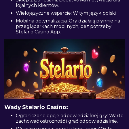
lojalnych klientów.
Wielojęzyczne wsparcie: W tym język polski.
Mobilna optymalizacja: Gry działają płynnie na
przeglądarkach mobilnych, bez potrzeby
Stelario Casino App.
Wady Stelario Casino:
Ograniczone opcje odpowiedzialnej gry: Warto
zachować ostrożność i grać odpowiedzialnie.
Wysokie wymogi obrotu bonusami: 40x to