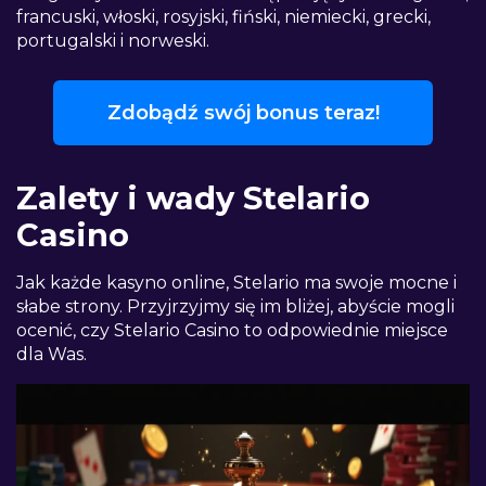
francuski, włoski, rosyjski, fiński, niemiecki, grecki,
portugalski i norweski.
Zdobądź swój bonus teraz!
Zalety i wady Stelario
Casino
Jak każde kasyno online, Stelario ma swoje mocne i
słabe strony. Przyjrzyjmy się im bliżej, abyście mogli
ocenić, czy Stelario Casino to odpowiednie miejsce
dla Was.