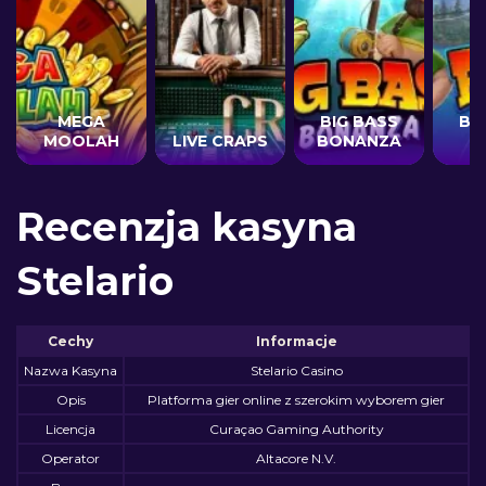
MEGA
BIG BASS
BI
MOOLAH
LIVE CRAPS
BONANZA
C
Recenzja kasyna
Stelario
Cechy
Informacje
Nazwa Kasyna
Stelario Casino
Opis
Platforma gier online z szerokim wyborem gier
Licencja
Curaçao Gaming Authority
Operator
Altacore N.V.