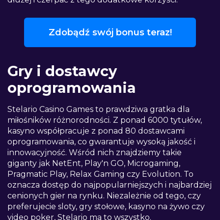
Zdobądź swój bonus teraz!
Gry i dostawcy
oprogramowania
Stelario Casino Games to prawdziwa gratka dla
miłośników różnorodności. Z ponad 6000 tytułów,
kasyno współpracuje z ponad 80 dostawcami
oprogramowania, co gwarantuje wysoką jakość i
innowacyjność. Wśród nich znajdziemy takie
giganty jak NetEnt, Play'n GO, Microgaming,
Pragmatic Play, Relax Gaming czy Evolution. To
oznacza dostęp do najpopularniejszych i najbardziej
cenionych gier na rynku. Niezależnie od tego, czy
preferujecie sloty, gry stołowe, kasyno na żywo czy
video poker, Stelario ma to wszystko.